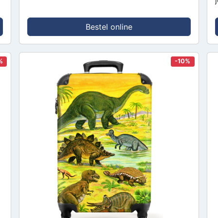
Bestel online
%
-10%