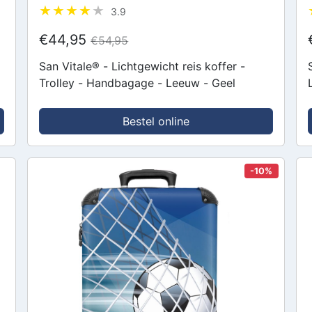
3.9
€44,95
€54,95
San Vitale® - Lichtgewicht reis koffer -
Trolley - Handbagage - Leeuw - Geel
Bestel online
-10%