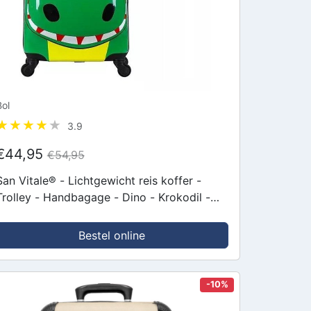
Bol
3.9
€44,95
€54,95
San Vitale® - Lichtgewicht reis koffer -
Trolley - Handbagage - Dino - Krokodil -
Groen
Bestel online
-10%