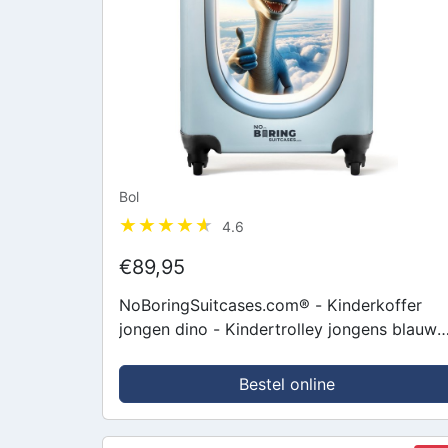
Bol
4.6
€89,95
NoBoringSuitcases.com® - Kinderkoffer
jongen dino - Kindertrolley jongens blauw 
Handbagage koffer lichtgewicht -
Reiskoffer trolley - Reistrolley kind -...
Bestel online