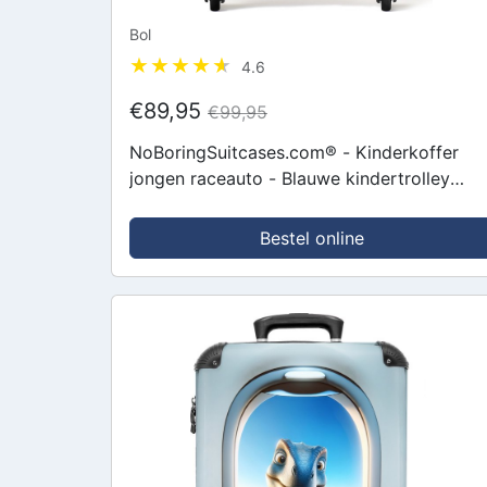
Bol
4.6
€89,95
€99,95
NoBoringSuitcases.com® - Kinderkoffer
jongen raceauto - Blauwe kindertrolley
jongens - Handbagage koffer lichtgewicht 
Reiskoffer trolley kinderen -...
Bestel online