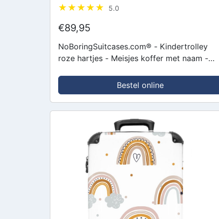
5.0
€89,95
NoBoringSuitcases.com® - Kindertrolley
roze hartjes - Meisjes koffer met naam -
Trolley koffer kinderen - Kinder rolkoffer
met wieltjes - Past binnen...
Bestel online