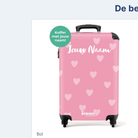
De be
Bol