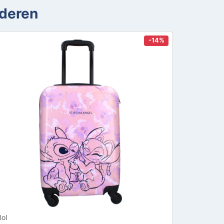
nderen
-14%
Bol