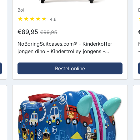
Bol
4.6
€89,95
€99,95
NoBoringSuitcases.com® - Kinderkoffer
jongen dino - Kindertrolley jongens -
-
Handbagage koffer lichtgewicht -
Reiskoffer trolley kinderen - Rolkoffer met...
Bestel online