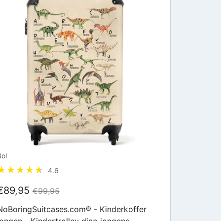
Bol
4.6
€89,95
€99,95
NoBoringSuitcases.com® - Kinderkoffer
jongen - Kindertrolley dino jongens -