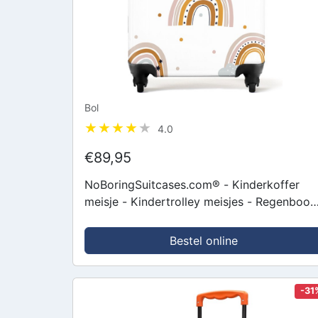
Bol
4.0
€89,95
NoBoringSuitcases.com® - Kinderkoffer
meisje - Kindertrolley meisjes - Regenboog
patroon - Handbagage koffer lichtgewicht 
Reiskoffer trolley - Koffertje -...
Bestel online
-31