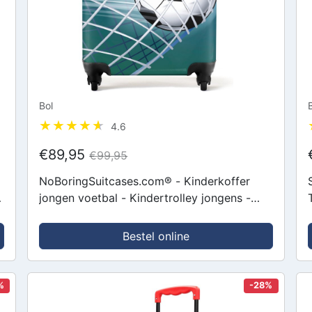
Bol
4.6
€89,95
€99,95
NoBoringSuitcases.com® - Kinderkoffer
jongen voetbal - Kindertrolley jongens -
-
Handbagage koffer lichtgewicht -
Reiskoffer trolley kind - Rolkoffer met...
Bestel online
%
-28%