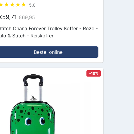
5.0
€59,71
€69,95
Stitch Ohana Forever Trolley Koffer - Roze -
Lilo & Stitch - Reiskoffer
Bestel online
-18%