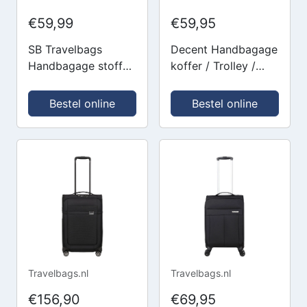
€59,99
€59,95
SB Travelbags
Decent Handbagage
Handbagage stoffen
koffer / Trolley /
koffer 55cm 4
Reiskoffer - 50 x 35
wielen trolley -
x 20 cm -
Bestel online
Bestel online
Zwart
SuperLight - Zwart
Travelbags.nl
Travelbags.nl
€156,90
€69,95