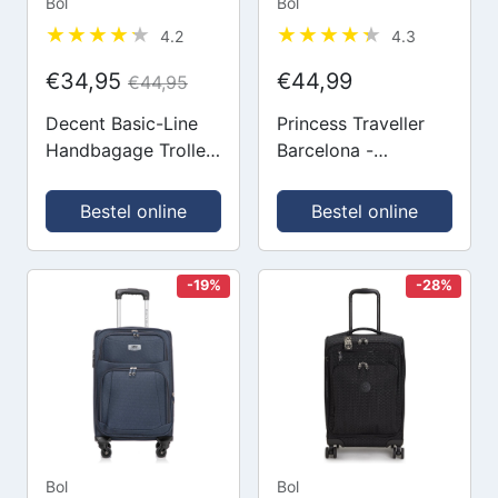
Bol
Bol
4.2
4.3
€34,95
€44,99
€44,95
Decent Basic-Line
Princess Traveller
Handbagage Trolley
Barcelona -
53 cm -
Handbagagekoffer -
Donkerblauw
Dark Blue - S -
Bestel online
Bestel online
55cm
-19%
-28%
Bol
Bol