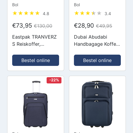
Bol
Bol
4.8
3.4
€73,95
€28,90
€130,00
€49,95
Eastpak TRANVERZ
Dubai Abudabi
S Reiskoffer,
Handbagage Koffer
Handbagage (51 x
- 55 cm - 42/46
32.5 x 23 cm) -
Liter - Expandable -
Bestel online
Bestel online
Ultra Marine
Zwart
-22%