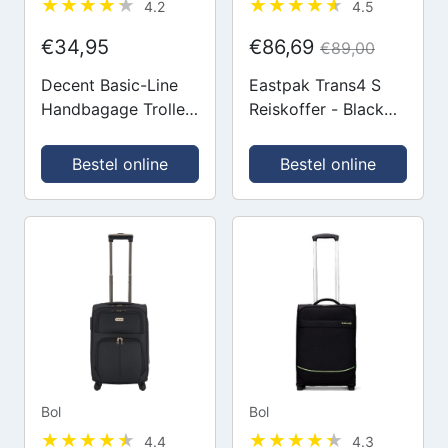
4.2
4.5
€34,95
€86,69
€89,00
Decent Basic-Line
Eastpak Trans4 S
Handbagage Trolley
Reiskoffer - Black
53 cm - Zwart
Denim
Bestel online
Bestel online
Bol
Bol
4.4
4.3