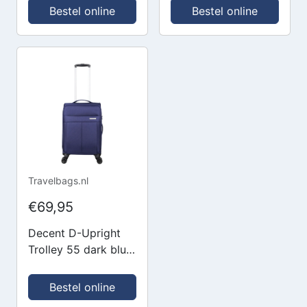
koffer
black Zachte koffer
Bestel online
Bestel online
Travelbags.nl
€69,95
Decent D-Upright
Trolley 55 dark blue
Zachte koffer
Bestel online