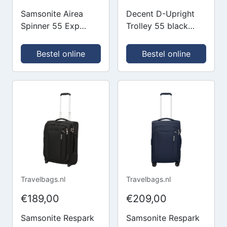
Samsonite Airea
Decent D-Upright
Spinner 55 Exp
Trolley 55 black
Lenght 35 cm black
Zachte koffer
Zachte koffer
Bestel online
Bestel online
Travelbags.nl
Travelbags.nl
€189,00
€209,00
Samsonite Respark
Samsonite Respark