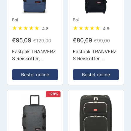
Bol
Bol
4.8
4.8
€95,09
€80,69
€129,00
€99,00
Eastpak TRANVERZ
Eastpak TRANVERZ
S Reiskoffer,
S Reiskoffer,
Handbagage (51 x
Handbagage (51 x
32.5 x 23 cm) -
32.5 x 23 cm) -
Bestel online
Bestel online
Powder Pilot
Black
-28%