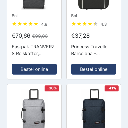
Bol
Bol
4.8
4.3
€70,66
€37,28
€99,00
Eastpak TRANVERZ
Princess Traveller
S Reiskoffer,
Barcelona -
Handbagage (51 x
Handbagage Koffer
32.5 x 23 cm) -
- Zwart - S - 50cm
Bestel online
Bestel online
Black Denim
-30%
-41%