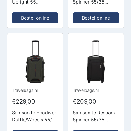
Upright 55
Spinner 55/35
Expandable ozone
Expandable
black Zachte koffer
midnight blue
Bestel online
Bestel online
Zachte koffer
Travelbags.nl
Travelbags.nl
€229,00
€209,00
Samsonite Ecodiver
Samsonite Respark
Duffle/Wheels 55/35
Spinner 55/35
climbing ivy Zachte
Expandable ozone