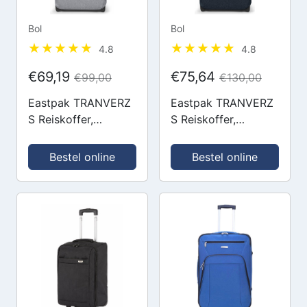
Bol
Bol
4.8
4.8
€69,19
€75,64
€99,00
€130,00
Eastpak TRANVERZ
Eastpak TRANVERZ
S Reiskoffer,
S Reiskoffer,
Handbagage (51 x
Handbagage (51 x
32.5 x 23 cm) -
32.5 x 23 cm) -
Bestel online
Bestel online
Sunday Grey
Triple Denim