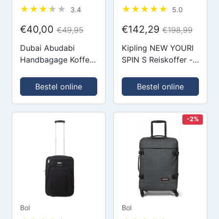
3.4
5.0
€40,00
€142,29
€49,95
€198,99
Dubai Abudabi
Kipling NEW YOURI
Handbagage Koffer
SPIN S Reiskoffer -
- 55 cm - 42/46
Signature Emb
Liter - Expandable -
Bestel online
Bestel online
Blauw
-2%
Bol
Bol