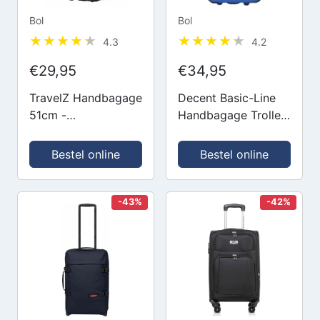
Bol
Bol
4.3
4.2
€29,95
€34,95
TravelZ Handbagage
Decent Basic-Line
51cm -
Handbagage Trolley
Handbagagekoffer
53 cm -
opvouwbaar -
Cobaltblauw
Bestel online
Bestel online
Ultralicht 1,7kg met
2 wiel - Zwart
-43%
-42%