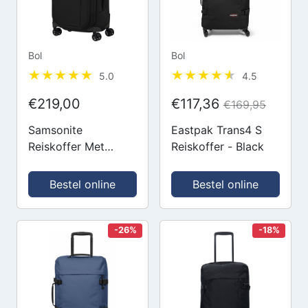
Bol
Bol
5.0
4.5
€219,00
€117,36
€169,95
Samsonite
Eastpak Trans4 S
Reiskoffer Met
Reiskoffer - Black
Laptopvak -
Respark Spin. 55/20
Bestel online
Bestel online
Length 35 Exp
(Handbagage)
Ozone Black
-26%
-18%